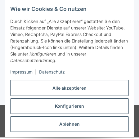
Newsletter Abonnieren
Wie wir Cookies & Co nutzen
Informationen
Durch Klicken auf „Alle akzeptieren“ gestatten Sie den
Einsatz folgender Dienste auf unserer Website: YouTube,
Gesetzliche Informationen
Vimeo, ReCaptcha, PayPal Express Checkout und
Ratenzahlung. Sie können die Einstellung jederzeit ändern
(Fingerabdruck-Icon links unten). Weitere Details finden
Sie unter
Konfigurieren
und in unserer
Datenschutzerklärung
.
Vertrag widerrufen
Impressum
|
Datenschutz
Alle akzeptieren
* Gemäß §19 UStG wird keine Umsatzsteuer berechnet, zzgl.
Versand
Konfigurieren
© Wohlgefühl für Körper & Seele by Sabine Werner
Besucherzähler:
794728
Endpreis zzgl. Versandkosten, gemäß §19 UStG wird keine
Umsatzsteuer berechnet.
Ablehnen
Powered by
JTL-Shop