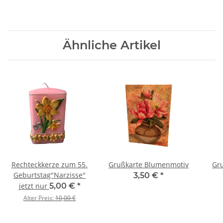
Ähnliche Artikel
Rechteckkerze zum 55.
Grußkarte Blumenmotiv
Gr
Geburtstag"Narzisse"
3,50 €
*
jetzt nur
5,00 €
*
Alter Preis:
10,00 €