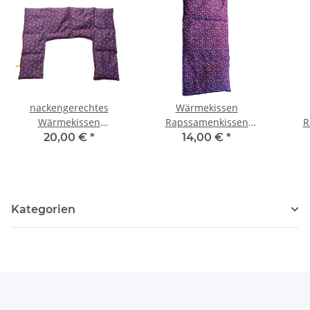
nackengerechtes
Wärmekissen
Wärmekissen
Rapssamenkissen
R
Rapssamen RNXXL70
rechteckig "rosa
rec
20,00 €
*
14,00 €
*
"blaue Blumen"
Blumen" RG80
"bl
Kategorien