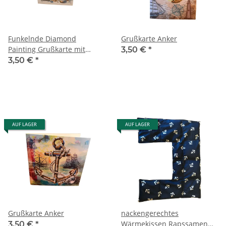
Funkelnde Diamond
Grußkarte Anker
Painting Grußkarte mit
3,50 €
*
maritimer Möwe am Strand
3,50 €
*
AUF LAGER
AUF LAGER
Grußkarte Anker
nackengerechtes
Wärmekissen Rapssamen
3,50 €
*