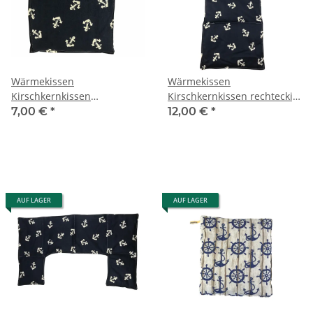
Wärmekissen
Wärmekissen
Kirschkernkissen
Kirschkernkissen rechteckig
quadratisch "Anker" KK14
"Anker" KG14
7,00 €
*
12,00 €
*
AUF LAGER
AUF LAGER