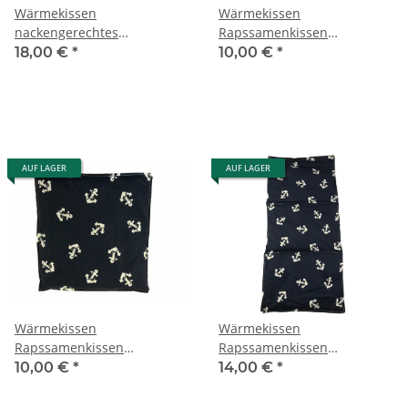
Wärmekissen
Wärmekissen
nackengerechtes
Rapssamenkissen
Rapssamenkissen "Anker"
quadratisch "Anker und
18,00 €
*
10,00 €
*
RN14
Steuerrad" RK39
AUF LAGER
AUF LAGER
Wärmekissen
Wärmekissen
Rapssamenkissen
Rapssamenkissen
quadratisch "Anker" RK14
rechteckig "Anker" RG14
10,00 €
*
14,00 €
*