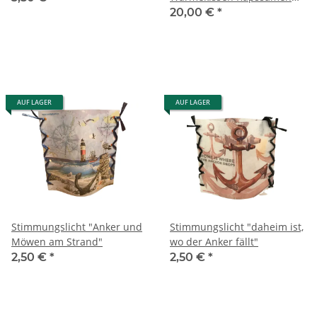
RNXXL14 "Anker""
20,00 €
*
AUF LAGER
AUF LAGER
Stimmungslicht "Anker und
Stimmungslicht "daheim ist,
Möwen am Strand"
wo der Anker fällt"
2,50 €
*
2,50 €
*