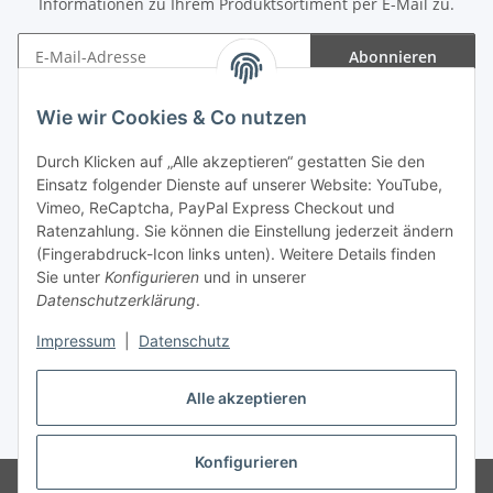
Informationen zu Ihrem Produktsortiment per E-Mail zu.
Abonnieren
Newsletter Abonnieren
Wie wir Cookies & Co nutzen
Informationen
Durch Klicken auf „Alle akzeptieren“ gestatten Sie den
Einsatz folgender Dienste auf unserer Website: YouTube,
Gesetzliche Informationen
Vimeo, ReCaptcha, PayPal Express Checkout und
Ratenzahlung. Sie können die Einstellung jederzeit ändern
(Fingerabdruck-Icon links unten). Weitere Details finden
Sie unter
Konfigurieren
und in unserer
Datenschutzerklärung
.
Vertrag widerrufen
Impressum
|
Datenschutz
Alle akzeptieren
* Gemäß §19 UStG wird keine Umsatzsteuer berechnet, zzgl.
Versand
Konfigurieren
© Wohlgefühl für Körper & Seele by Sabine Werner
Besucherzähler: