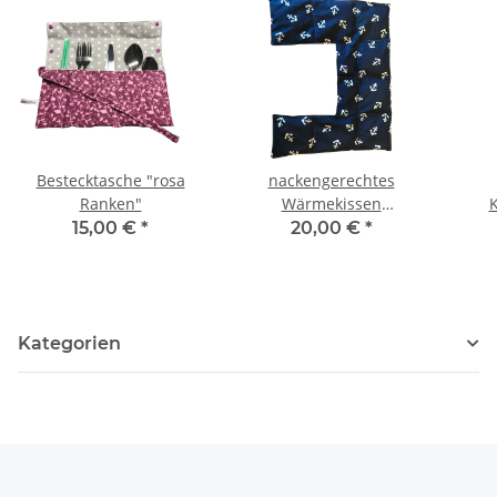
Bestecktasche "rosa
nackengerechtes
Ranken"
Wärmekissen
K
Rapssamen RNXXL14
rech
15,00 €
*
20,00 €
*
"Anker""
Kategorien