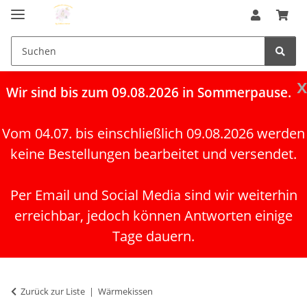
x
Wir
sind bis zum 09.08.2026 in Sommerpause.
Vom 04.07. bis einschließlich 09.08.2026 werden
keine Bestellungen bearbeitet und versendet.
Per Email und Social Media sind wir weiterhin
erreichbar, jedoch können Antworten einige
Tage dauern.
Zurück zur Liste
Wärmekissen