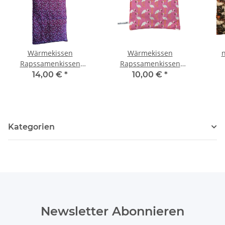
Wärmekissen
Wärmekissen
Rapssamenkissen
Rapssamenkissen
rechteckig "rosa
quadratisch "Flamingos"
Ra
14,00 €
*
10,00 €
*
Blumen" RG80
RK16
Kategorien
Newsletter Abonnieren