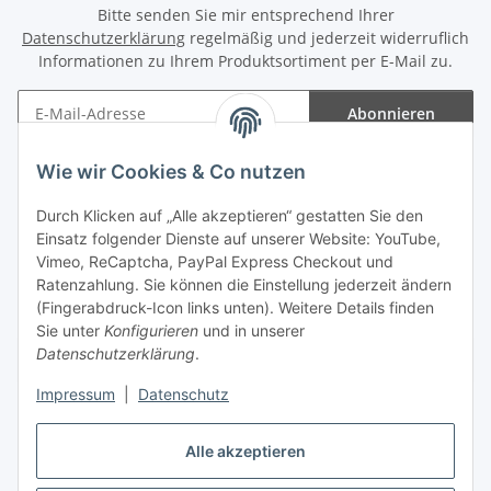
Bitte senden Sie mir entsprechend Ihrer
Datenschutzerklärung
regelmäßig und jederzeit widerruflich
Informationen zu Ihrem Produktsortiment per E-Mail zu.
Abonnieren
Newsletter Abonnieren
Wie wir Cookies & Co nutzen
Informationen
Durch Klicken auf „Alle akzeptieren“ gestatten Sie den
Einsatz folgender Dienste auf unserer Website: YouTube,
Gesetzliche Informationen
Vimeo, ReCaptcha, PayPal Express Checkout und
Ratenzahlung. Sie können die Einstellung jederzeit ändern
(Fingerabdruck-Icon links unten). Weitere Details finden
Sie unter
Konfigurieren
und in unserer
Datenschutzerklärung
.
Vertrag widerrufen
Impressum
|
Datenschutz
Alle akzeptieren
* Gemäß §19 UStG wird keine Umsatzsteuer berechnet, zzgl.
Versand