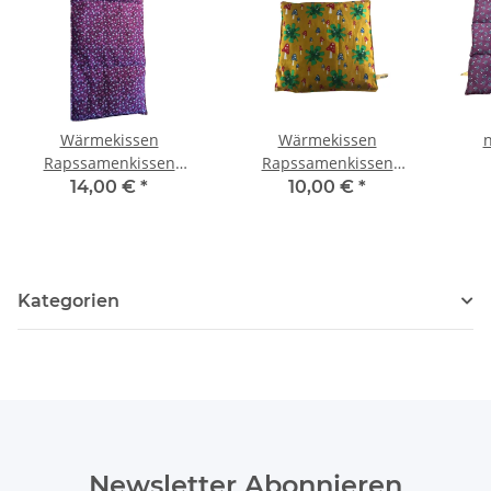
Wärmekissen
Wärmekissen
Rapssamenkissen
Rapssamenkissen
rechteckig "rosa
quadratisch "Frösche,
Ra
14,00 €
*
10,00 €
*
Blumen" RG80
Pilze, Klee" RK55
Kategorien
Newsletter Abonnieren