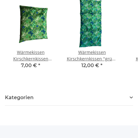
Wärmekissen
Wärmekissen
Kirschkernkissen
Kirschkernkissen "grüne
K
quadratisch "grüne
Schmetterlinge"
qua
7,00 €
*
12,00 €
*
Schmetterlinge" KK92
rechteckig KG92
"grü
Kategorien