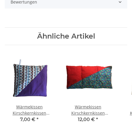
Bewertungen
Ähnliche Artikel
Wärmekissen
Wärmekissen
Kirschkernkissen
Kirschkernkissen
K
quadratisch zweifarbig
zweifarbig "bunte
qu
7,00 €
*
12,00 €
*
"bunte Dreiecke - lila"
Sterne - rot" rechteckig
KK76L
KG53R