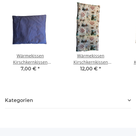
Wärmekissen
Wärmekissen
Kirschkernkissen
Kirschkernkissen
K
quadratisch "lila
"weihnachtliche
qu
7,00 €
*
12,00 €
*
Kreuze" KK78
Landschaft" rechteckig
KG61
Kategorien