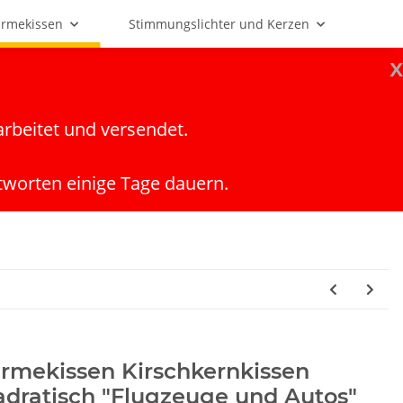
rmekissen
Stimmungslichter und Kerzen
x
arbeitet und versendet.
tworten einige Tage dauern.
rmekissen Kirschkernkissen
dratisch "Flugzeuge und Autos"