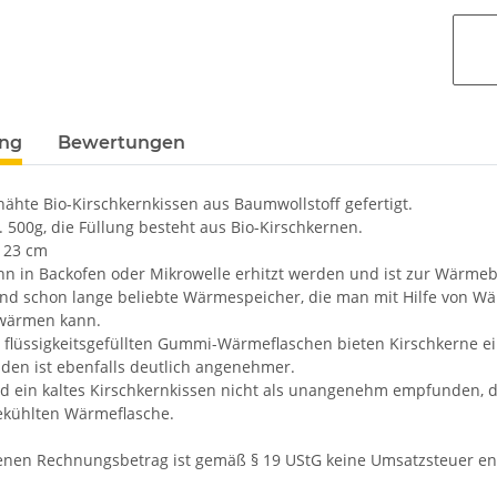
ung
Bewertungen
ähte Bio-Kirschkernkissen aus Baumwollstoff gefertigt.
. 500g, die Füllung besteht aus Bio-Kirschkernen.
x 23 cm
nn in Backofen oder Mikrowelle erhitzt werden und ist zur Wärme
ind schon lange beliebte Wärmespeicher, die man mit Hilfe von W
rwärmen kann.
i flüssigkeitsgefüllten Gummi-Wärmeflaschen bieten Kirschkerne
den ist ebenfalls deutlich angenehmer.
 ein kaltes Kirschkernkissen nicht als unangenehm empfunden, da
ekühlten Wärmeflasche.
nen Rechnungsbetrag ist gemäß § 19 UStG keine Umsatzsteuer en