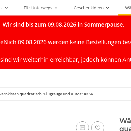
ls
Für Unterwegs
Geschenkideen
Wä
Wir
sind bis zum 09.08.2026 in Sommerpause.
ießlich 09.08.2026 werden keine Bestellungen be
 sind wir weiterhin erreichbar, jedoch können An
ernkissen quadratisch "Flugzeuge und Autos" KK54
Wä
qua