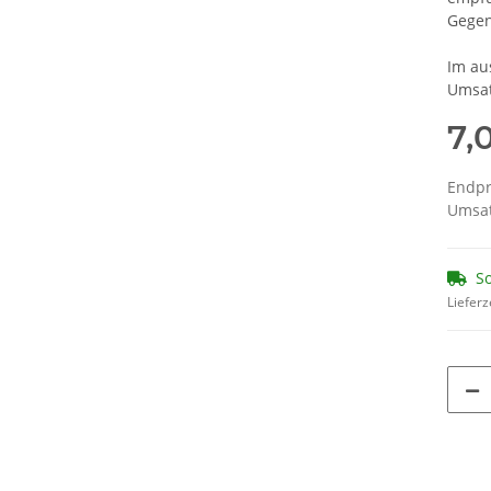
Gegen
Im au
Umsat
7,
Endpr
Umsat
So
Lieferz