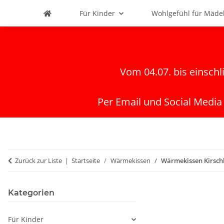
Für Kinder
Wohlgefühl für Mäde
Vom 04.07. bis einschl
Per Email und Social Media
Zurück zur Liste
Startseite
Wärmekissen
Wärmekissen Kirschk
Kategorien
Für Kinder