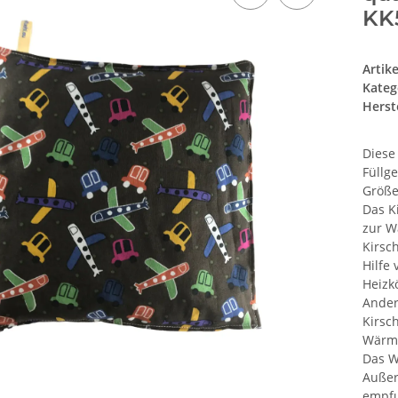
KK
Artik
Kateg
Herste
Diese
Füllg
Größe
Das K
zur W
Kirsc
Hilfe
Heizk
Ander
Kirsc
Wärm
Das W
Außer
empfu