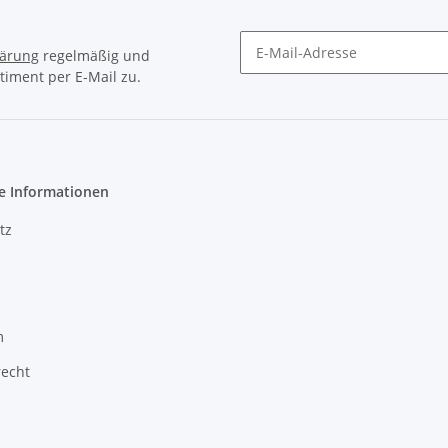
lärung
regelmäßig und
timent per E-Mail zu.
Newsletter Abonnieren
e Informationen
tz
m
recht