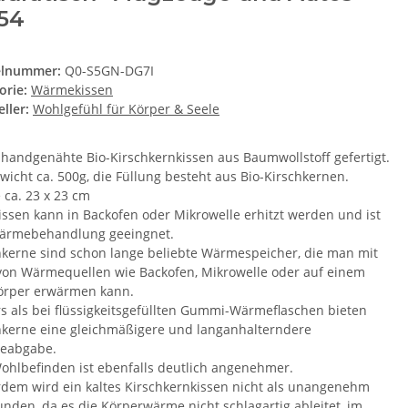
54
elnummer:
Q0-S5GN-DG7I
orie:
Wärmekissen
ller:
Wohlgefühl für Körper & Seele
 handgenähte Bio-Kirschkernkissen aus Baumwollstoff gefertigt.
ewicht ca. 500g, die Füllung besteht aus Bio-Kirschkernen.
 ca. 23 x 23 cm
issen kann in Backofen oder Mikrowelle erhitzt werden und ist
ärmebehandlung geeingnet.
hkerne sind schon lange beliebte Wärmespeicher, die man mit
 von Wärmequellen wie Backofen, Mikrowelle oder auf einem
örper erwärmen kann.
s als bei flüssigkeitsgefüllten Gummi-Wärmeflaschen bieten
hkerne eine gleichmäßigere und langanhalterndere
eabgabe.
ohlbefinden ist ebenfalls deutlich angenehmer.
dem wird ein kaltes Kirschkernkissen nicht als unangenehm
nden, da es die Körperwärme nicht schlagartig ableitet, im