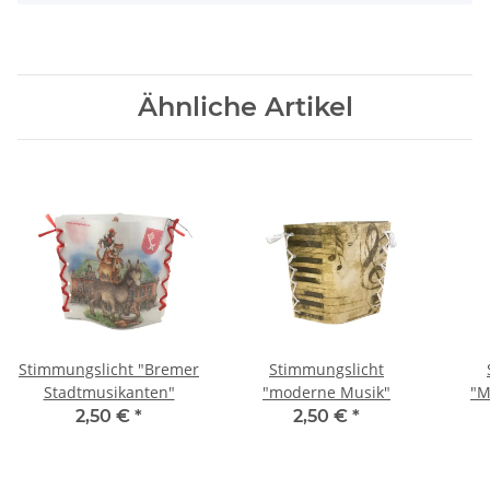
Ähnliche Artikel
Stimmungslicht "Bremer
Stimmungslicht
Stadtmusikanten"
"moderne Musik"
"M
2,50 €
*
2,50 €
*