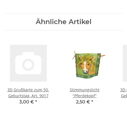
Ähnliche Artikel
3D Grußkarte zum 50.
Stimmungslicht
3D 
Geburtstag, Art. 9017
"Pferdekopf"
Geb
3,00 €
*
2,50 €
*