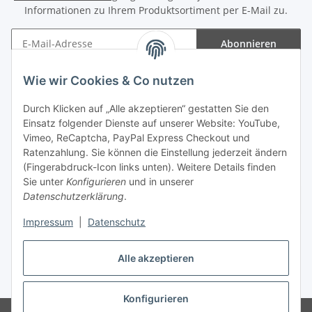
Informationen zu Ihrem Produktsortiment per E-Mail zu.
Abonnieren
Newsletter Abonnieren
Wie wir Cookies & Co nutzen
Informationen
Durch Klicken auf „Alle akzeptieren“ gestatten Sie den
Einsatz folgender Dienste auf unserer Website: YouTube,
Gesetzliche Informationen
Vimeo, ReCaptcha, PayPal Express Checkout und
Ratenzahlung. Sie können die Einstellung jederzeit ändern
(Fingerabdruck-Icon links unten). Weitere Details finden
Sie unter
Konfigurieren
und in unserer
Datenschutzerklärung
.
Vertrag widerrufen
Impressum
|
Datenschutz
Alle akzeptieren
* Gemäß §19 UStG wird keine Umsatzsteuer berechnet, zzgl.
Versand
Konfigurieren