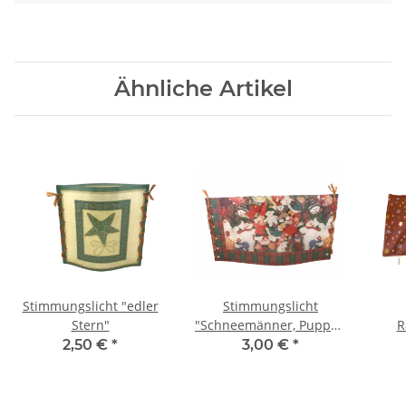
Ähnliche Artikel
Stimmungslicht "edler
Stimmungslicht
Stern"
"Schneemänner, Puppen
R
und Freunde"
2,50 €
*
3,00 €
*
"W