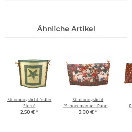
Ähnliche Artikel
Stimmungslicht "edler
Stimmungslicht
Stern"
"Schneemänner, Puppen
R
und Freunde"
2,50 €
*
3,00 €
*
"W