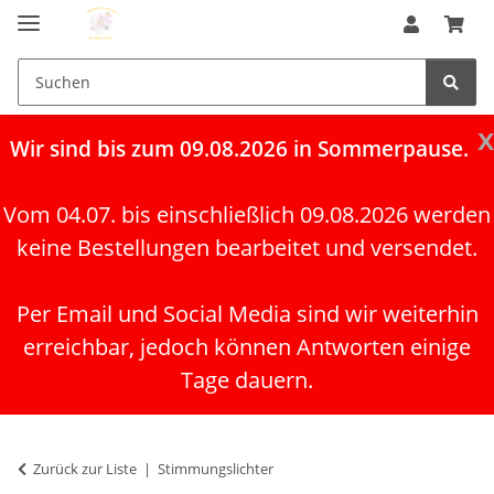
x
Wir
sind bis zum 09.08.2026 in Sommerpause.
Vom 04.07. bis einschließlich 09.08.2026 werden
keine Bestellungen bearbeitet und versendet.
Per Email und Social Media sind wir weiterhin
erreichbar, jedoch können Antworten einige
Tage dauern.
Zurück zur Liste
Stimmungslichter