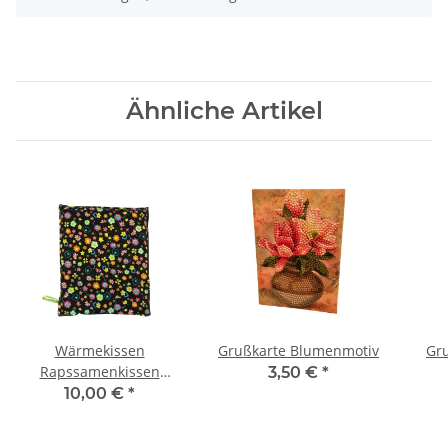
Ähnliche Artikel
Wärmekissen
Grußkarte Blumenmotiv
Gr
Rapssamenkissen
3,50 €
*
quadratisch "farbige
10,00 €
*
Blumen" RK6