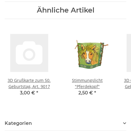
Ähnliche Artikel
3D Grußkarte zum 50.
Stimmungslicht
3D 
Geburtstag, Art. 9017
"Pferdekopf"
Geb
3,00 €
*
2,50 €
*
Kategorien