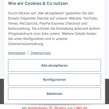
Wie wir Cookies & Co nutzen
Informationen
Durch Klicken auf „Alle akzeptieren“ gestatten Sie den
Einsatz folgender Dienste auf unserer Website: YouTube,
Gesetzliche Informationen
Vimeo, ReCaptcha, PayPal Express Checkout und
Ratenzahlung. Sie können die Einstellung jederzeit ändern
(Fingerabdruck-Icon links unten). Weitere Details finden
Sie unter
Konfigurieren
und in unserer
Datenschutzerklärung
.
Vertrag widerrufen
Impressum
|
Datenschutz
Alle akzeptieren
* Gemäß §19 UStG wird keine Umsatzsteuer berechnet, zzgl.
Versand
Konfigurieren
© Wohlgefühl für Körper & Seele by Sabine Werner
Besucherzähler:
794619
Endpreis zzgl. Versandkosten, gemäß §19 UStG wird keine
Umsatzsteuer berechnet.
Ablehnen
Powered by
JTL-Shop
Mit
kostenlosen JTL-Plugins
von
CMO.de