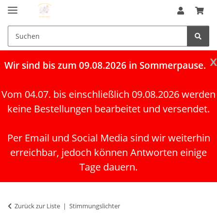
x
Wir
sind bis zum 09.08.2026 in Sommerpause.
Vom 04.07. bis einschließlich 09.08.2026 werden
keine Bestellungen bearbeitet und versendet.
Per Email und Social Media sind wir weiterhin
erreichbar, jedoch können Antworten einige
Tage dauern.
Zurück zur Liste
Stimmungslichter