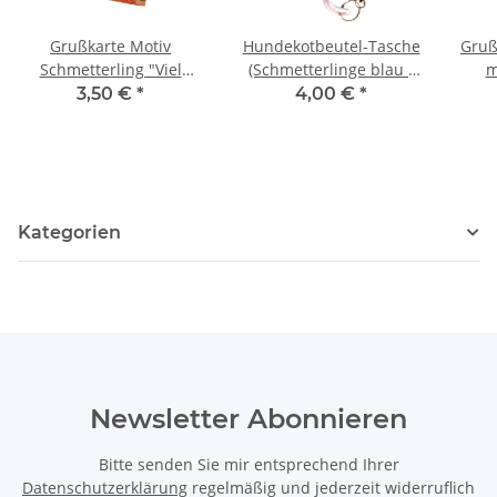
Grußkarte Motiv
Hundekotbeutel-Tasche
Gruß
Schmetterling "Viel
(Schmetterlinge blau -
m
Glück"
weiß)
3,50 €
*
4,00 €
*
Kategorien
Newsletter Abonnieren
Bitte senden Sie mir entsprechend Ihrer
Datenschutzerklärung
regelmäßig und jederzeit widerruflich