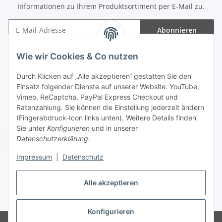
Informationen zu Ihrem Produktsortiment per E-Mail zu.
Abonnieren
Newsletter Abonnieren
Wie wir Cookies & Co nutzen
Informationen
Durch Klicken auf „Alle akzeptieren“ gestatten Sie den
Einsatz folgender Dienste auf unserer Website: YouTube,
Gesetzliche Informationen
Vimeo, ReCaptcha, PayPal Express Checkout und
Ratenzahlung. Sie können die Einstellung jederzeit ändern
(Fingerabdruck-Icon links unten). Weitere Details finden
Sie unter
Konfigurieren
und in unserer
Datenschutzerklärung
.
Vertrag widerrufen
Impressum
|
Datenschutz
Alle akzeptieren
* Gemäß §19 UStG wird keine Umsatzsteuer berechnet, zzgl.
Versand
Konfigurieren