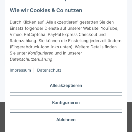
Newsletter Abonnieren
Wie wir Cookies & Co nutzen
Informationen
Durch Klicken auf „Alle akzeptieren“ gestatten Sie den
Einsatz folgender Dienste auf unserer Website: YouTube,
Gesetzliche Informationen
Vimeo, ReCaptcha, PayPal Express Checkout und
Ratenzahlung. Sie können die Einstellung jederzeit ändern
(Fingerabdruck-Icon links unten). Weitere Details finden
Sie unter
Konfigurieren
und in unserer
Datenschutzerklärung
.
Vertrag widerrufen
Impressum
|
Datenschutz
Alle akzeptieren
* Gemäß §19 UStG wird keine Umsatzsteuer berechnet, zzgl.
Versand
Konfigurieren
© Wohlgefühl für Körper & Seele by Sabine Werner
Besucherzähler:
794718
Endpreis zzgl. Versandkosten, gemäß §19 UStG wird keine
Umsatzsteuer berechnet.
Ablehnen
Powered by
JTL-Shop