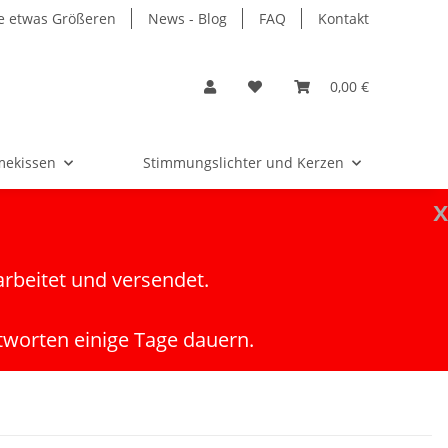
e etwas Größeren
News - Blog
FAQ
Kontakt
0,00 €
ekissen
Stimmungslichter und Kerzen
x
arbeitet und versendet.
tworten einige Tage dauern.