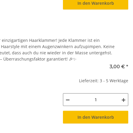
In den Warenkorb
r einzigartigen Haarklammer! Jede Klammer ist ein
en Haarstyle mit einem Augenzwinkern aufzupimpen. Keine
eutet, dass auch du nie wieder in der Masse untergehst.
 – Überraschungsfaktor garantiert! 🎉✨
3,00 €
*
Lieferzeit: 3 - 5 Werktage
In den Warenkorb