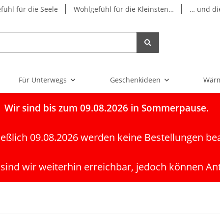
fühl für die Seele
Wohlgefühl für die Kleinsten…
… und di
Für Unterwegs
Geschenkideen
Wärm
Wir
sind bis zum 09.08.2026 in Sommerpause.
ießlich 09.08.2026 werden keine Bestellungen be
 sind wir weiterhin erreichbar, jedoch können An