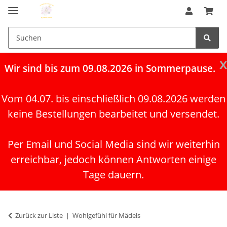
x
Wir
sind bis zum 09.08.2026 in Sommerpause.
Vom 04.07. bis einschließlich 09.08.2026 werden
keine Bestellungen bearbeitet und versendet.
Per Email und Social Media sind wir weiterhin
erreichbar, jedoch können Antworten einige
Tage dauern.
Zurück zur Liste
Wohlgefühl für Mädels