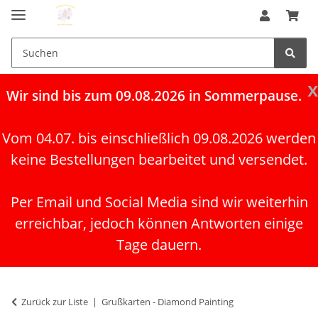
x
Wir
sind bis zum 09.08.2026 in Sommerpause.
Vom 04.07. bis einschließlich 09.08.2026 werden
keine Bestellungen bearbeitet und versendet.
Per Email und Social Media sind wir weiterhin
erreichbar, jedoch können Antworten einige
Tage dauern.
Zurück zur Liste
Grußkarten - Diamond Painting