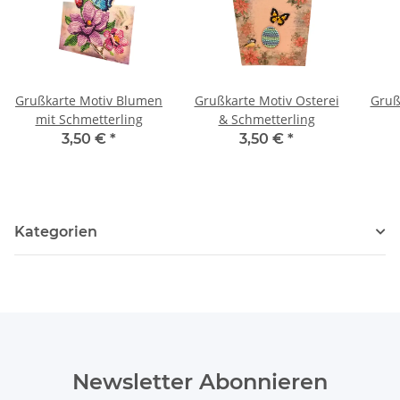
Grußkarte Motiv Blumen
Grußkarte Motiv Osterei
Gruß
mit Schmetterling
& Schmetterling
3,50 €
*
3,50 €
*
Kategorien
Newsletter Abonnieren