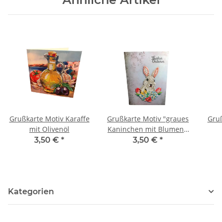
Grußkarte Motiv Karaffe
Grußkarte Motiv "graues
Gruß
mit Olivenöl
Kaninchen mit Blumen",
Schriftzug "Frohe
3,50 €
*
3,50 €
*
Ostern"
Kategorien