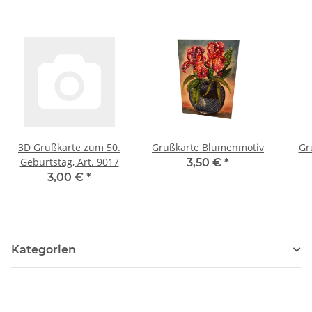
3D Grußkarte zum 50.
Grußkarte Blumenmotiv
Gr
Geburtstag, Art. 9017
3,50 €
*
3,00 €
*
Kategorien