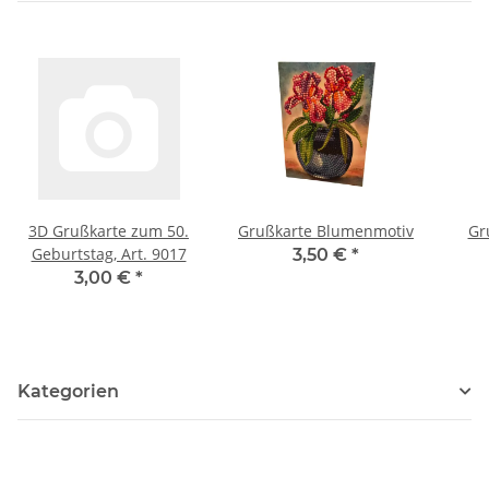
3D Grußkarte zum 50.
Grußkarte Blumenmotiv
Gr
Geburtstag, Art. 9017
3,50 €
*
3,00 €
*
Kategorien