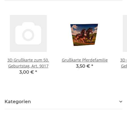
3D Grußkarte zum 50.
Grußkarte Pferdefamilie
3D 
Geburtstag, Art. 9017
Geb
3,50 €
*
3,00 €
*
Kategorien