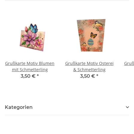
Grußkarte Motiv Blumen
Grußkarte Motiv Osterei
Gruß
mit Schmetterling
& Schmetterling
3,50 €
*
3,50 €
*
Kategorien