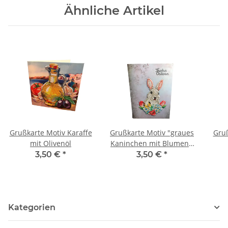
Ähnliche Artikel
Grußkarte Motiv Karaffe
Grußkarte Motiv "graues
Gruß
mit Olivenöl
Kaninchen mit Blumen",
Schriftzug "Frohe
3,50 €
*
3,50 €
*
Ostern"
Kategorien