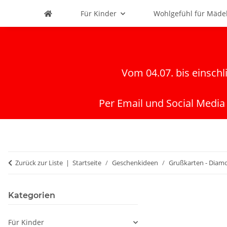
Für Kinder
Wohlgefühl für Mäde
Vom 04.07. bis einschl
Per Email und Social Media
Zurück zur Liste
Startseite
Geschenkideen
Grußkarten - Diam
Kategorien
Für Kinder