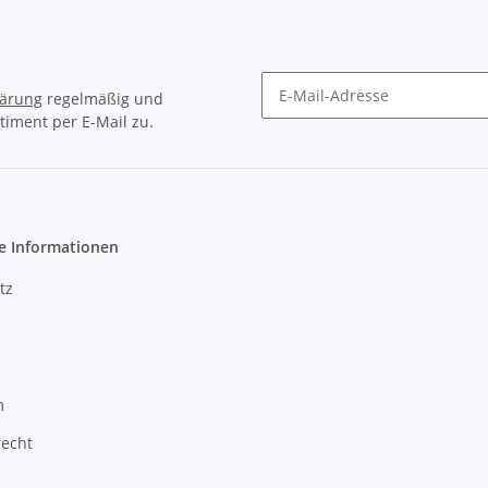
lärung
regelmäßig und
timent per E-Mail zu.
Newsletter Abonnieren
e Informationen
tz
m
recht