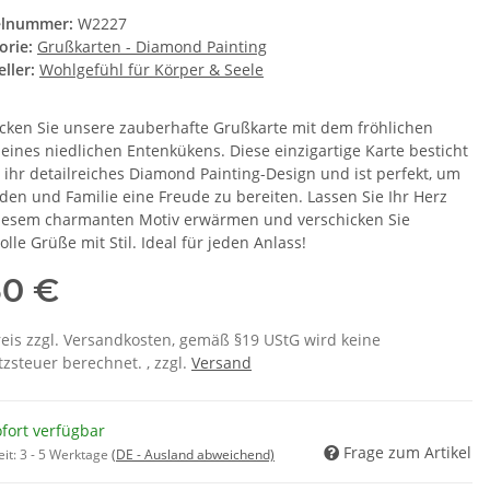
elnummer:
W2227
orie:
Grußkarten - Diamond Painting
ller:
Wohlgefühl für Körper & Seele
cken Sie unsere zauberhafte Grußkarte mit dem fröhlichen
 eines niedlichen Entenkükens. Diese einzigartige Karte besticht
 ihr detailreiches Diamond Painting-Design und ist perfekt, um
den und Familie eine Freude zu bereiten. Lassen Sie Ihr Herz
iesem charmanten Motiv erwärmen und verschicken Sie
olle Grüße mit Stil. Ideal für jeden Anlass!
50 €
eis zzgl. Versandkosten, gemäß §19 UStG wird keine
zsteuer berechnet. , zzgl.
Versand
fort verfügbar
Frage zum Artikel
eit:
3 - 5 Werktage
(DE - Ausland abweichend)