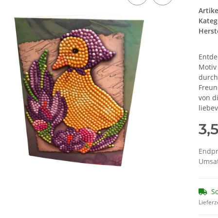
Artik
Kateg
Herste
Entde
Motiv
durch
Freun
von d
liebev
3,
Endpr
Umsat
So
Lieferz