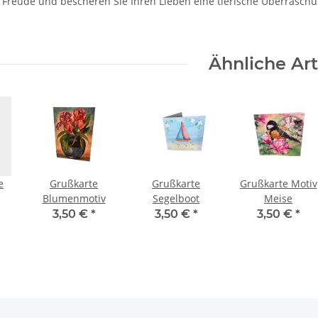
e Freude und bescheren Sie Ihren Lieben eine tierische Überrasch
Ähnliche Art
e
Grußkarte
Grußkarte
Grußkarte Motiv
Blumenmotiv
Segelboot
Meise
t.
3,50 €
*
3,50 €
*
3,50 €
*