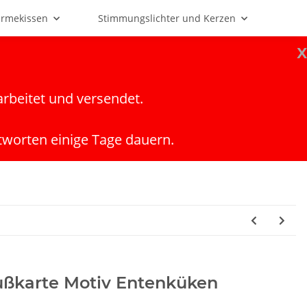
rmekissen
Stimmungslichter und Kerzen
x
arbeitet und versendet.
tworten einige Tage dauern.
ußkarte Motiv Entenküken