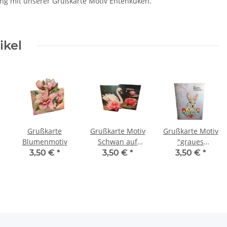
ung mit unserer Grußkarte Motiv Entenküken.
ikel
Grußkarte
Grußkarte Motiv
Grußkarte Motiv
Blumenmotiv
Schwan auf
"graues
Seerosenteich
Kaninchen mit
3,50 €
*
3,50 €
*
3,50 €
*
Blumen",
Schriftzug
"Frohe Ostern"