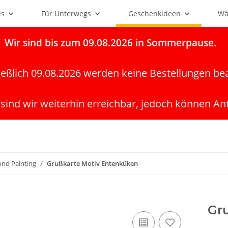
ls
Für Unterwegs
Geschenkideen
Wä
Wir
sind bis zum 09.08.2026 in Sommerpause.
ießlich 09.08.2026 werden keine Bestellungen be
 sind wir weiterhin erreichbar, jedoch können An
ond Painting
Grußkarte Motiv Entenküken
Gr