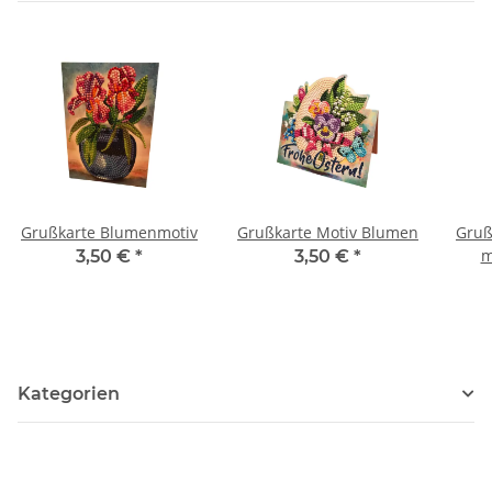
Grußkarte Blumenmotiv
Grußkarte Motiv Blumen
Gruß
m
3,50 €
*
3,50 €
*
Kategorien