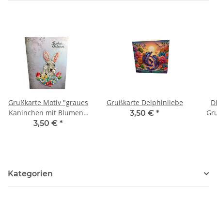
Grußkarte Motiv "graues
Grußkarte Delphinliebe
D
Kaninchen mit Blumen",
Gr
3,50 €
*
Schriftzug "Frohe
3,50 €
*
Ostern"
Kategorien