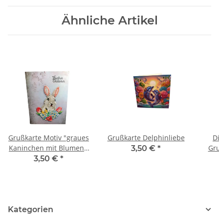
Ähnliche Artikel
Grußkarte Motiv "graues
Grußkarte Delphinliebe
D
Kaninchen mit Blumen",
Gr
3,50 €
*
Schriftzug "Frohe
3,50 €
*
Ostern"
Kategorien