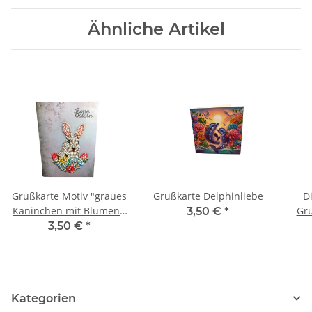
Ähnliche Artikel
Grußkarte Motiv "graues
Grußkarte Delphinliebe
D
Kaninchen mit Blumen",
Gr
3,50 €
*
Schriftzug "Frohe
3,50 €
*
Ostern"
Kategorien