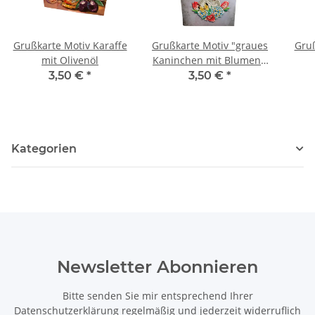
Grußkarte Motiv Karaffe
Grußkarte Motiv "graues
Gruß
mit Olivenöl
Kaninchen mit Blumen",
Schriftzug "Frohe
3,50 €
*
3,50 €
*
Ostern"
Kategorien
Newsletter Abonnieren
Bitte senden Sie mir entsprechend Ihrer
Datenschutzerklärung
regelmäßig und jederzeit widerruflich