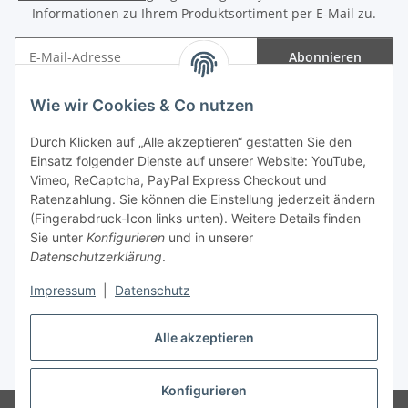
Informationen zu Ihrem Produktsortiment per E-Mail zu.
Abonnieren
Newsletter Abonnieren
Wie wir Cookies & Co nutzen
Informationen
Durch Klicken auf „Alle akzeptieren“ gestatten Sie den
Einsatz folgender Dienste auf unserer Website: YouTube,
Gesetzliche Informationen
Vimeo, ReCaptcha, PayPal Express Checkout und
Ratenzahlung. Sie können die Einstellung jederzeit ändern
(Fingerabdruck-Icon links unten). Weitere Details finden
Sie unter
Konfigurieren
und in unserer
Datenschutzerklärung
.
Vertrag widerrufen
Impressum
|
Datenschutz
Alle akzeptieren
* Gemäß §19 UStG wird keine Umsatzsteuer berechnet, zzgl.
Versand
Konfigurieren