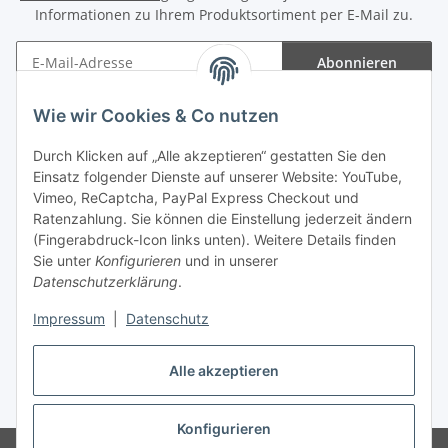
Informationen zu Ihrem Produktsortiment per E-Mail zu.
Abonnieren
Newsletter Abonnieren
Wie wir Cookies & Co nutzen
Informationen
Durch Klicken auf „Alle akzeptieren“ gestatten Sie den
Einsatz folgender Dienste auf unserer Website: YouTube,
Gesetzliche Informationen
Vimeo, ReCaptcha, PayPal Express Checkout und
Ratenzahlung. Sie können die Einstellung jederzeit ändern
(Fingerabdruck-Icon links unten). Weitere Details finden
Sie unter
Konfigurieren
und in unserer
Datenschutzerklärung
.
Vertrag widerrufen
Impressum
|
Datenschutz
Alle akzeptieren
* Gemäß §19 UStG wird keine Umsatzsteuer berechnet, zzgl.
Versand
Konfigurieren