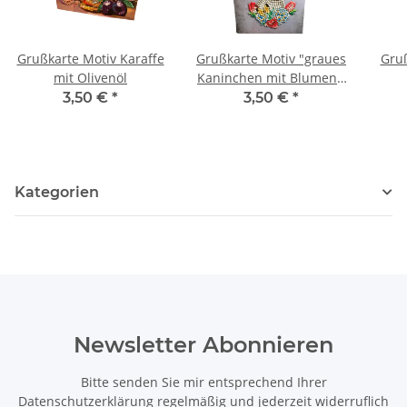
Grußkarte Motiv Karaffe
Grußkarte Motiv "graues
Gruß
mit Olivenöl
Kaninchen mit Blumen",
Schriftzug "Frohe
3,50 €
*
3,50 €
*
Ostern"
Kategorien
Newsletter Abonnieren
Bitte senden Sie mir entsprechend Ihrer
Datenschutzerklärung
regelmäßig und jederzeit widerruflich