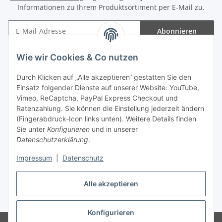
Informationen zu Ihrem Produktsortiment per E-Mail zu.
Abonnieren
Newsletter Abonnieren
Wie wir Cookies & Co nutzen
Informationen
Durch Klicken auf „Alle akzeptieren“ gestatten Sie den
Einsatz folgender Dienste auf unserer Website: YouTube,
Gesetzliche Informationen
Vimeo, ReCaptcha, PayPal Express Checkout und
Ratenzahlung. Sie können die Einstellung jederzeit ändern
(Fingerabdruck-Icon links unten). Weitere Details finden
Sie unter
Konfigurieren
und in unserer
Datenschutzerklärung
.
Vertrag widerrufen
Impressum
|
Datenschutz
Alle akzeptieren
* Gemäß §19 UStG wird keine Umsatzsteuer berechnet, zzgl.
Versand
Konfigurieren