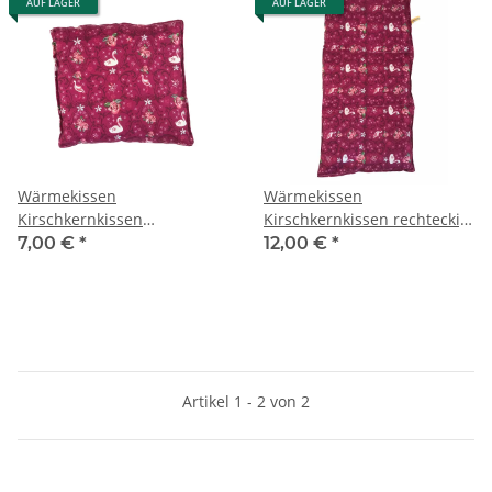
AUF LAGER
AUF LAGER
Wärmekissen
Wärmekissen
Kirschkernkissen
Kirschkernkissen rechteckig
quadratisch "Schwäne"
"Schwäne" KG36
7,00 €
*
12,00 €
*
KK36
Artikel 1 - 2 von 2