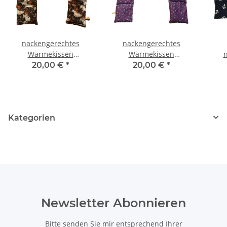
nackengerechtes
nackengerechtes
Wärmekissen
Wärmekissen
Rapssamen RNXXL31
Rapssamen RNXXL70
R
20,00 €
*
20,00 €
*
"Pferde"
"blaue Blumen"
Kategorien
Newsletter Abonnieren
Bitte senden Sie mir entsprechend Ihrer