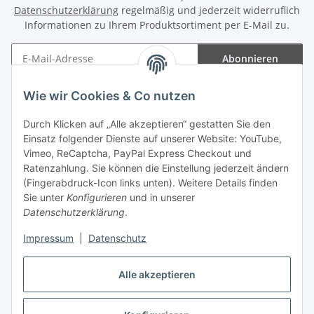
Datenschutzerklärung
regelmäßig und jederzeit widerruflich
Informationen zu Ihrem Produktsortiment per E-Mail zu.
Abonnieren
Newsletter Abonnieren
Wie wir Cookies & Co nutzen
Informationen
Durch Klicken auf „Alle akzeptieren“ gestatten Sie den
Einsatz folgender Dienste auf unserer Website: YouTube,
Gesetzliche Informationen
Vimeo, ReCaptcha, PayPal Express Checkout und
Ratenzahlung. Sie können die Einstellung jederzeit ändern
(Fingerabdruck-Icon links unten). Weitere Details finden
Sie unter
Konfigurieren
und in unserer
Datenschutzerklärung
.
Vertrag widerrufen
Impressum
|
Datenschutz
Alle akzeptieren
* Gemäß §19 UStG wird keine Umsatzsteuer berechnet, zzgl.
Versand