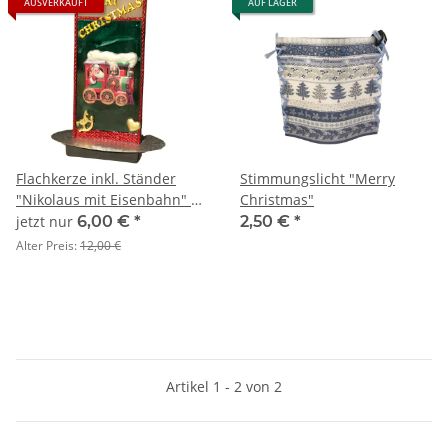
AUSVERKAUFT
AUF LAGER
Flachkerze inkl. Ständer
Stimmungslicht "Merry
"Nikolaus mit Eisenbahn" zu
Christmas"
Weihnachten
jetzt nur
6,00 €
*
2,50 €
*
Alter Preis:
12,00 €
Artikel 1 - 2 von 2