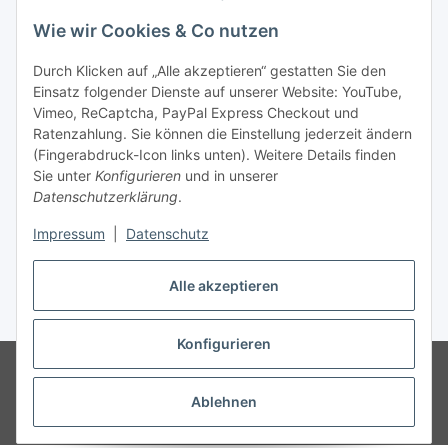
Newsletter Abonnieren
Wie wir Cookies & Co nutzen
Informationen
Durch Klicken auf „Alle akzeptieren“ gestatten Sie den
Einsatz folgender Dienste auf unserer Website: YouTube,
Gesetzliche Informationen
Vimeo, ReCaptcha, PayPal Express Checkout und
Ratenzahlung. Sie können die Einstellung jederzeit ändern
(Fingerabdruck-Icon links unten). Weitere Details finden
Sie unter
Konfigurieren
und in unserer
Datenschutzerklärung
.
Vertrag widerrufen
Impressum
|
Datenschutz
Alle akzeptieren
* Gemäß §19 UStG wird keine Umsatzsteuer berechnet, zzgl.
Versand
Konfigurieren
© Wohlgefühl für Körper & Seele by Sabine Werner
Besucherzähler:
793843
Endpreis zzgl. Versandkosten, gemäß §19 UStG wird keine
Umsatzsteuer berechnet.
Ablehnen
Powered by
JTL-Shop