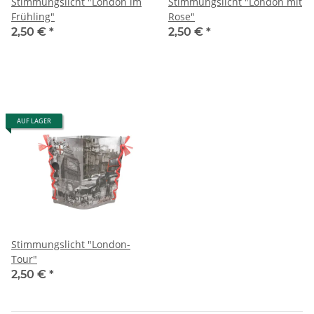
Stimmungslicht "London im
Stimmungslicht "London mit
Frühling"
Rose"
2,50 €
*
2,50 €
*
AUF LAGER
Stimmungslicht "London-
Tour"
2,50 €
*