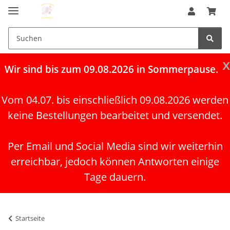
x
Wir
sind bis zum 09.08.2026 in Sommerpause.
Vom 04.07. bis einschließlich 09.08.2026 werden
keine Bestellungen bearbeitet und versendet.
Per Email und Social Media sind wir weiterhin
erreichbar, jedoch können Antworten einige
Tage dauern.
Startseite