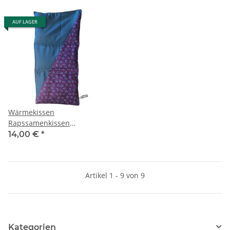
AUF LAGER
Wärmekissen
Rapssamenkissen
rechteckig zweifarbig "blaue
14,00 €
*
Blumen - blau" RG70B
Artikel 1 - 9 von 9
Kategorien