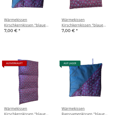
Wärmekissen
Wärmekissen
Kirschkernkissen "blaue
Kirschkernkissen "blaue
Blumen - blau" quadratisch
Blumen" quadratisch KK70
7,00 €
*
7,00 €
*
KK70B
AUSVERKAUFT
AUF LAGER
Wärmekissen
Wärmekissen
Kirschkernkissen "blaue
Rapssamenkissen "blaue