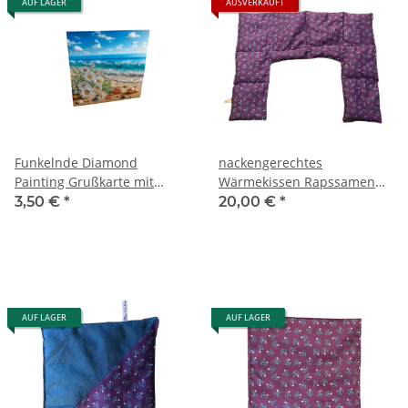
AUF LAGER
AUSVERKAUFT
Funkelnde Diamond
nackengerechtes
Painting Grußkarte mit
Wärmekissen Rapssamen
traumhaftem Strand- und
RNXXL70 "blaue Blumen"
3,50 €
*
20,00 €
*
Meeresmotiv
AUF LAGER
AUF LAGER