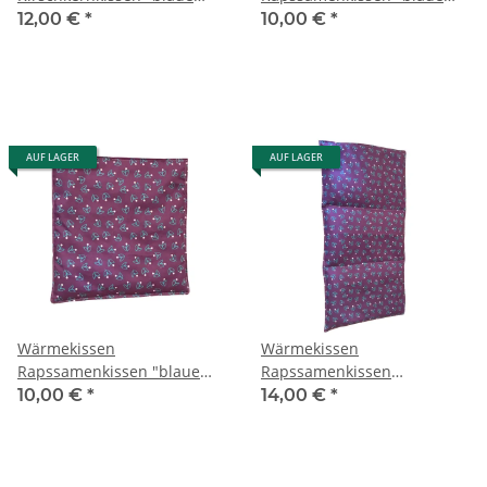
Blumen" rechteckig KG70
Blumen - blau" quadratisch
12,00 €
*
10,00 €
*
RK70B
AUF LAGER
AUF LAGER
Wärmekissen
Wärmekissen
Rapssamenkissen "blaue
Rapssamenkissen
Blumen" quadratisch RK70
rechteckig "blaue Blumen"
10,00 €
*
14,00 €
*
RG70