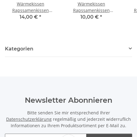
Wärmekissen
Wärmekissen
Rapssamenkissen
Rapssamenkissen
R
rechteckig
"Weihnachtsstimmung"
14,00 €
*
10,00 €
*
"Weihnachtssterne"
quadratisch RK100
"W
RG72
Kategorien
Newsletter Abonnieren
Bitte senden Sie mir entsprechend Ihrer
Datenschutzerklärung
regelmäßig und jederzeit widerruflich
Informationen zu Ihrem Produktsortiment per E-Mail zu.