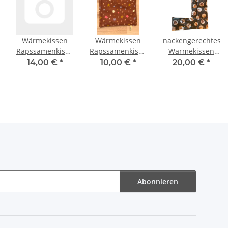
Wärmekissen
Wärmekissen
nackengerechtes
n
Rapssamenkissen
Rapssamenkissen
Wärmekissen
rechteckig
"Weihnachtssterne"
Rapssamen
14,00 €
*
10,00 €
*
20,00 €
*
ber"
"weihnachtliche
quadratisch
RNXXL84
Motive" RG59
RK72
"Weihnachtskugel
Abonnieren