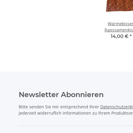
sen
Wärmekissen
Wärmekissen
Wärmekisse
issen
Rapssamenkissen
Rapssamenkissen
Rapssamenkis
szauber"
"Weihnachtsgebäck"
"Weihnachtswichtel"
rechteckig
€
*
10,00 €
*
10,00 €
*
14,00 €
*
sch
quadratisch
quadratisch
"Weihnachtss
RK73
RK74
RG72
Newsletter Abonnieren
Bitte senden Sie mir entsprechend Ihrer
Datenschutzerk
jederzeit widerruflich Informationen zu Ihrem Produktsor