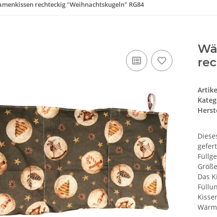
menkissen rechteckig "Weihnachtskugeln" RG84
Wä
re
Artik
Kateg
Herste
Diese
gefert
Füllg
Größe
Das Ki
Füllun
Kisse
Wärme