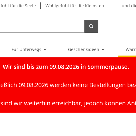
fühl für die Seele
Wohlgefühl für die Kleinsten…
… und di
Für Unterwegs
Geschenkideen
Wärm
Wir
sind bis zum 09.08.2026 in Sommerpause.
ießlich 09.08.2026 werden keine Bestellungen be
 sind wir weiterhin erreichbar, jedoch können An