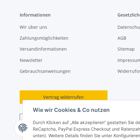
Informationen
Gesetzlich
Wir über uns
Datenschu
Zahlungsmöglichkeiten
AGB
Versandinformationen
Sitemap
Newsletter
Impressu
Gebrauchsanweisungen
Widerrufs
Vertrag widerrufen
Wie wir Cookies & Co nutzen
Durch Klicken auf „Alle akzeptieren“ gestatten Sie 
ReCaptcha, PayPal Express Checkout und Ratenzahlun
* Gemäß §19 UStG wird keine Umsatzsteuer berechnet, zzgl.
Versan
unten). Weitere Details finden Sie unter
Konfiguriere