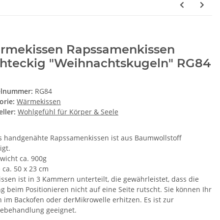
rmekissen Rapssamenkissen
chteckig "Weihnachtskugeln" RG84
elnummer:
RG84
orie:
Wärmekissen
ller:
Wohlgefühl für Körper & Seele
s handgenähte Rapssamenkissen ist aus Baumwollstoff
igt.
ewicht ca. 900g
 ca. 50 x 23 cm
ssen ist in 3 Kammern unterteilt, die gewährleistet, dass die
g beim Positionieren nicht auf eine Seite rutscht. Sie können Ihr
n im Backofen oder derMikrowelle erhitzen. Es ist zur
behandlung geeignet.