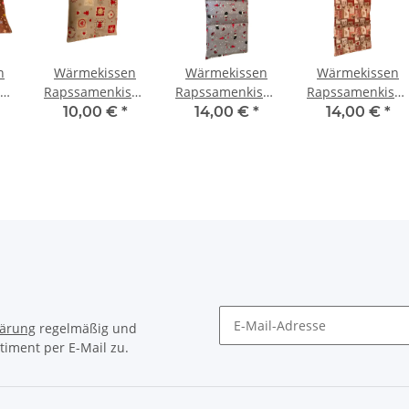
n
Wärmekissen
Wärmekissen
Wärmekissen
sen
Rapssamenkissen
Rapssamenkissen
Rapssamenkisse
"Weihnachtsstimmung"
rechteckig
rechteckig
10,00 €
*
14,00 €
*
14,00 €
*
terne"
quadratisch
"Weihnachtswichtel"
"Weihnachtszau
RK100
RG74
RG75
lärung
regelmäßig und
timent per E-Mail zu.
Newsletter Abonnieren