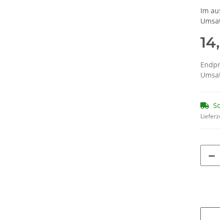
Im au
Umsat
14
Endpr
Umsat
So
Lieferz