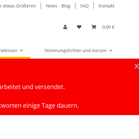
e etwas Größeren
News - Blog
FAQ
Kontakt
0,00 €
ekissen
Stimmungslichter und Kerzen
x
arbeitet und versendet.
tworten einige Tage dauern.