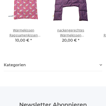
Wärmekissen
nackengerechtes
Rapssamenkissen
Wärmekissen
R
quadratisch "Flamingos"
Rapssamen RNXXL70
10,00 €
*
20,00 €
*
RK16
"blaue Blumen"
Kategorien
Newsletter Abonnieren