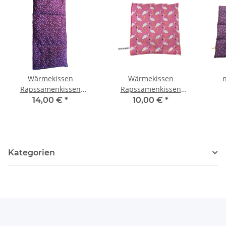
Wärmekissen
Wärmekissen
Rapssamenkissen
Rapssamenkissen
rechteckig "rosa
quadratisch "Flamingos"
Ra
14,00 €
*
10,00 €
*
Blumen" RG80
RK16
Kategorien