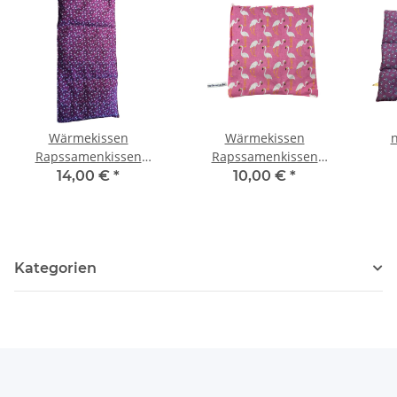
Wärmekissen
Wärmekissen
Rapssamenkissen
Rapssamenkissen
rechteckig "rosa
quadratisch "Flamingos"
Ra
14,00 €
*
10,00 €
*
Blumen" RG80
RK16
Kategorien