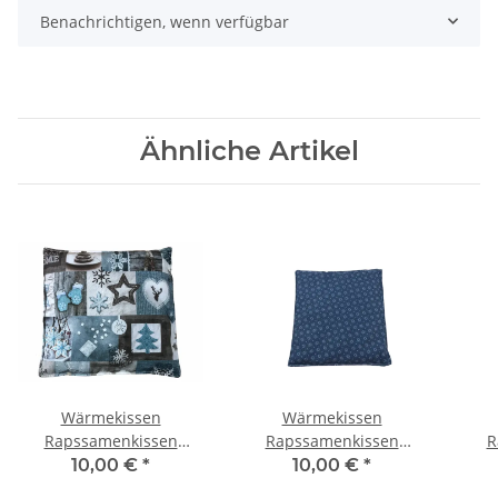
Benachrichtigen, wenn verfügbar
Ähnliche Artikel
Wärmekissen
Wärmekissen
Rapssamenkissen
Rapssamenkissen
R
quadratisch
quadratisch
10,00 €
*
10,00 €
*
"Winterlandschaft" RK62
"Wintersterne" RK24
"W